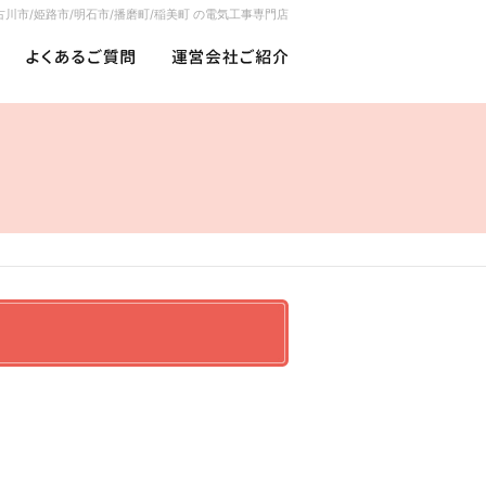
古川市/姫路市/明石市/播磨町/稲美町 の電気工事専門店